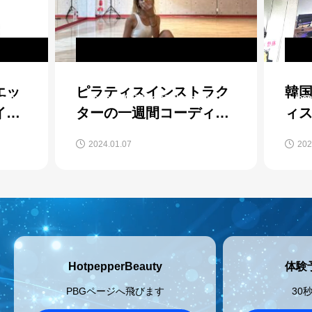
cat_name in
Warning
: Undefined variable $cat_name in
War
エッ
ピラティスインストラク
韓
ic_html/wp-
/home/shi0822/crea2.blue/public_html/wp-
/hom
イダ
ターの一週間コーディネ
ィ
4/single-
content/themes/beyond_tcd094/single-
co
だ
ート
か
2024.01.07
202
4
case.php
on line
154
レス
HotpepperBeauty
体験
PBGページへ飛びます
30