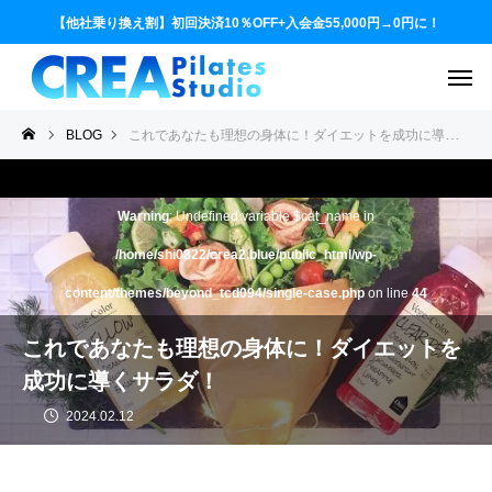
【他社乗り換え割】初回決済10％OFF+入会金55,000円→0円に！
BLOG
これであなたも理想の身体に！ダイエットを成功に導くサラダ！
Warning
: Undefined variable $cat_name in
/home/shi0822/crea2.blue/public_html/wp-
content/themes/beyond_tcd094/single-case.php
on line
44
これであなたも理想の身体に！ダイエットを
成功に導くサラダ！
2024.02.12