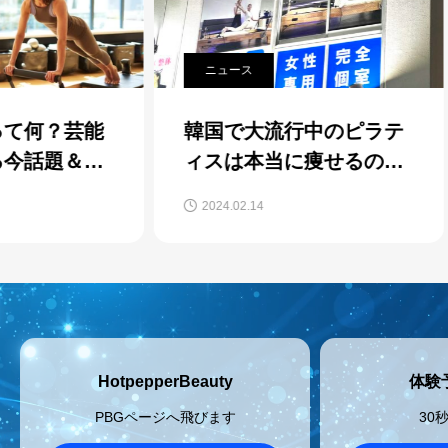
ニュース
芸能
韓国で大流行中のピラテ
結
＆人
ィスは本当に痩せるの
ン
ィス
か？
イ
2024.02.14
20
❣
HotpepperBeauty
体験
PBGページへ飛びます
30