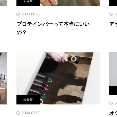
未分類
2024.08.22
2
プロテインバーって本当にいい
ア
の？
未分類
2
オ
2024.07.02